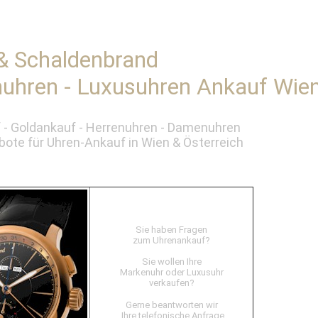
& Schaldenbrand
uhren - Luxusuhren Ankauf Wie
 - Goldankauf - Herrenuhren - Damenuhren
ote für Uhren-Ankauf in Wien & Österreich
Sie haben Fragen
zum Uhrenankauf?
Sie wollen Ihre
Markenuhr oder Luxusuhr
verkaufen?
Gerne beantworten wir
Ihre telefonische Anfrage