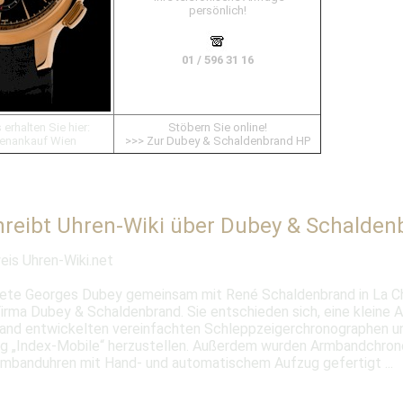
persönlich!
01 / 596 31 16
 erhalten Sie hier:
Stöbern Sie online!
enankauf Wien
>>> Zur Dubey & Schaldenbrand HP
hreibt Uhren-Wiki über Dubey & Schalden
eis Uhren-Wiki.net
ete Georges Dubey gemeinsam mit René Schaldenbrand in La C
irma Dubey & Schaldenbrand. Sie entschieden sich, eine kleine A
and entwickelten vereinfachten Schleppzeigerchronographen un
g „Index-Mobile“ herzustellen. Außerdem wurden Armbandchro
rmbanduhren mit Hand- und automatischem Aufzug gefertigt
...