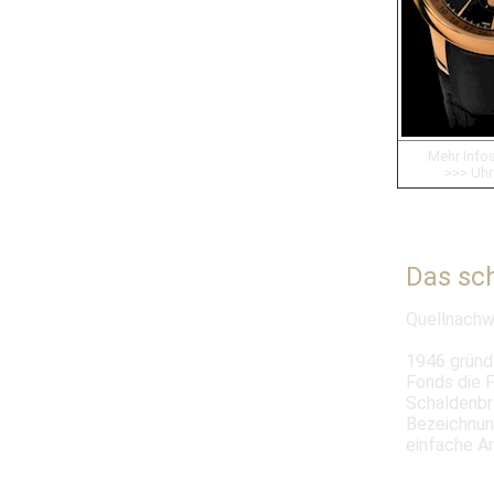
Mehr Infos
>>> Uhr
Das sc
Quellnachw
1946 gründ
Fonds die F
Schaldenbr
Bezeichnun
einfache A