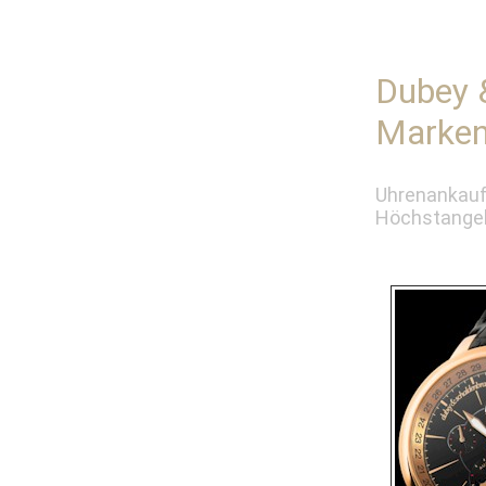
Dubey 
Marken
Uhrenankauf
Höchstangeb