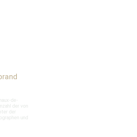
brand
haux-de-
nzahl der von
ter der
nographen und