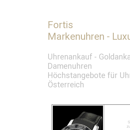
Fortis
Markenuhren - Lux
Uhrenankauf - Goldanka
Damenuhren
Höchstangebote für Uh
Österreich
S
z