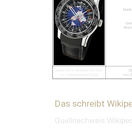
Mark
Ger
Ihre 
Mehr Infos erhalten Sie hier:
St
>>> Uhrenankauf Wien
>>> 
Das schreibt Wikipe
Quellnachweis Wikipe