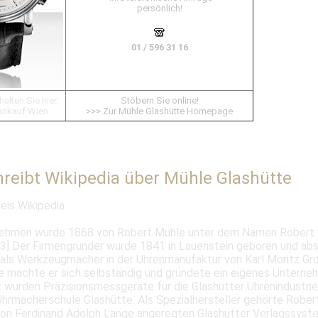
persönlich!
01 / 596 31 16
alten Sie hier:
Stöbern Sie online!
ankauf Wien
>>> Zur Mühle Glashütte Homepage
reibt Wikipedia über Mühle Glashütte
eis Wikipedia
ehmen wurde 1868 von Robert Mühle unter dem Namen Robert
3] Der Firmengründer wurde 1841 in Lauenstein geboren und abs
 als Werkzeugmacher in der Uhrenmanufaktur von Karl Moritz G
re machte er sich selbständig und gründete ein eigenes Unterne
 wurden Präzisionsmessgeräte für die Glashütter Uhrenindustrie
hrmacherschule Glashütte. Als Spezialhersteller gehörte Rober
on Ferdinand Adolph Lange angeregten Glashütter Verlagssyst