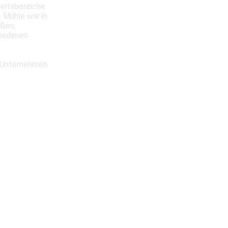
beitsbereiche
. Mühle war in
aßen,
hiedenen
s Unternehmen