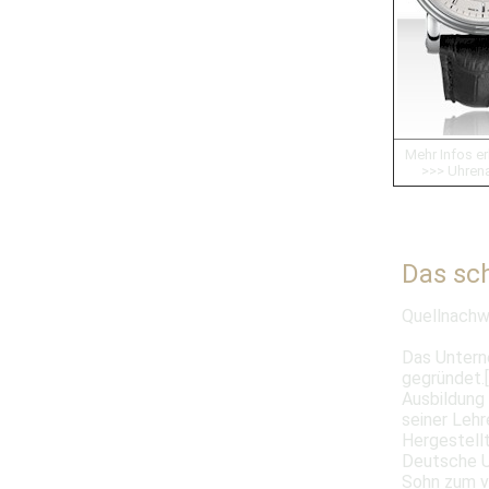
Mehr Infos erh
>>> Uhren
Das sch
Quellnachw
Das Untern
gegründet.[
Ausbildung
seiner Leh
Hergestellt
Deutsche U
Sohn zum v