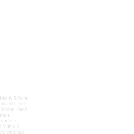
 Mühle & Sohn
olvierte eine
roßmann. Nach
hmen.
 und die
t Mühle &
em, welches