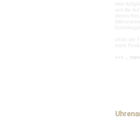
eine Aufgl
und die Auf
dieses Konz
Mikrometer
Schmiergel
Unter der 
seine Produ
>>> ... meh
Uhrena