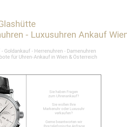
Glashütte
uhren - Luxusuhren Ankauf Wie
 - Goldankauf - Herrenuhren - Damenuhren
ote für Uhren-Ankauf in Wien & Österreich
Sie haben Fragen
zum Uhrenankauf?
Sie wollen Ihre
Markenuhr oder Luxusuhr
verkaufen?
Gerne beantworten wir
Ihre telefonische Anfrage