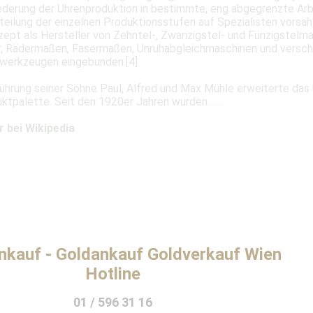
iederung der Uhrenproduktion in bestimmte, eng abgegrenzte Ar
teilung der einzelnen Produktionsstufen auf Spezialisten vorsah
ept als Hersteller von Zehntel-, Zwanzigstel- und Fünzigstelm
, Rädermaßen, Fasermaßen, Unruhabgleichmaschinen und versc
werkzeugen eingebunden.[4]
Führung seiner Söhne Paul, Alfred und Max Mühle erweiterte da
ktpalette. Seit den 1920er Jahren wurden ... ...
r bei Wikipedia
nkauf - Goldankauf Goldverkauf Wien
Hotline
01 / 596 31 16