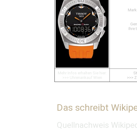
Mark
Ger
Ihre 
Mehr Infos erhalten Sie hier:
St
>>> Uhrenankauf Wien
>>> Z
Das schreibt Wikipe
Quellnachweis Wikipe