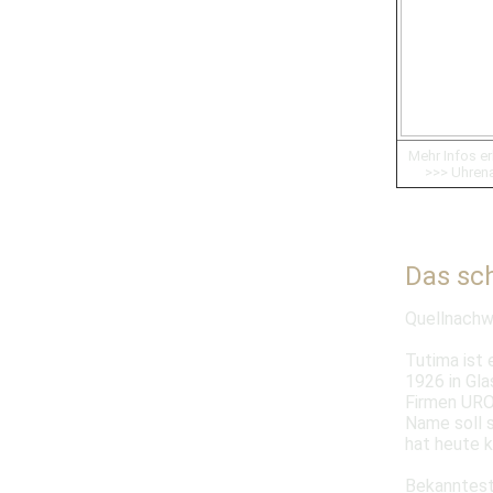
Mehr Infos erh
>>> Uhren
Das sch
Quellnachw
Tutima ist 
1926 in Gla
Firmen URO
Name soll s
hat heute 
Bekannteste