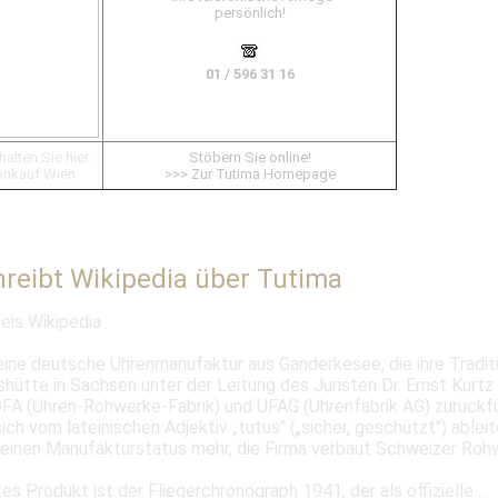
persönlich!
01 / 596 31 16
alten Sie hier:
Stöbern Sie online!
ankauf Wien
>>> Zur Tutima Homepage
reibt Wikipedia über Tutima
eis Wikipedia
eine deutsche Uhrenmanufaktur aus Ganderkesee, die ihre Traditi
shütte in Sachsen unter der Leitung des Juristen Dr. Ernst Kurt
FA (Uhren-Rohwerke-Fabrik) und UFAG (Uhrenfabrik AG) zurückfü
ich vom lateinischen Adjektiv „tutus" („sicher, geschützt") ablei
keinen Manufakturstatus mehr, die Firma verbaut Schweizer Roh
s Produkt ist der Fliegerchronograph 1941, der als offizielle ...