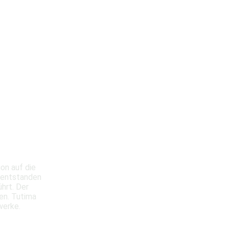
on auf die
z entstanden
hrt. Der
ten. Tutima
werke.