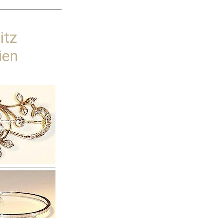
itz
ien